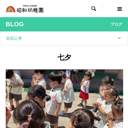

BLOG
ブログ
最新記事
七夕